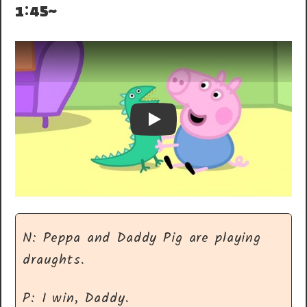
1:45~
Play
N: Peppa and Daddy Pig are playing
draughts.
P: I win, Daddy.