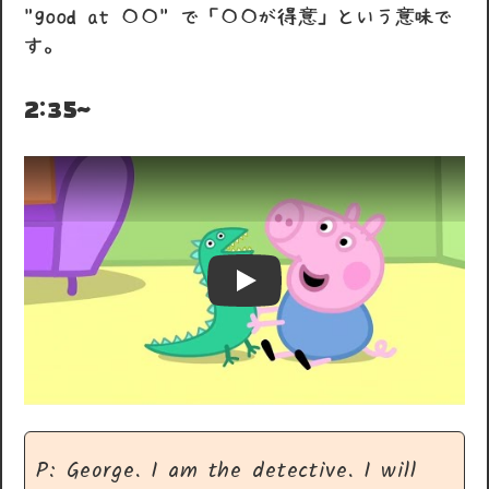
"good at 〇〇" で「〇〇が得意」という意味で
す。
2:35~
Play
P: George. I am the detective. I will