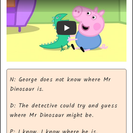
Play
N: George does not know where Mr
Dinosaur is.
D: The detective could try and guess
where Mr Dinosaur might be.
P: I know. I know where he is.