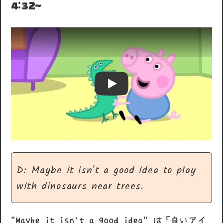
4:32~
Play
D: Maybe it isn't a good idea to play
with dinosaurs near trees.
"Maybe it isn't a good idea" は「良いアイ