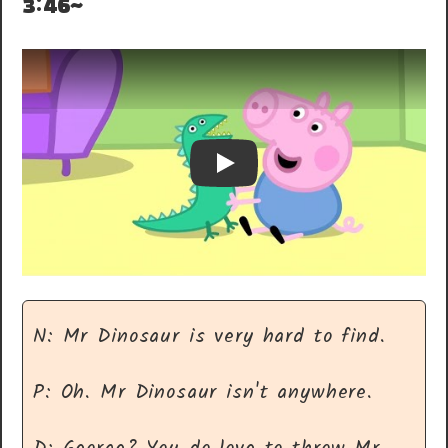
3:46~
Play
N: Mr Dinosaur is very hard to find.
P: Oh. Mr Dinosaur isn't anywhere.