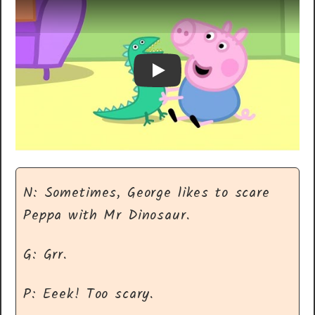
Play
N: Sometimes, George likes to scare
Peppa with Mr Dinosaur.
G: Grr.
P: Eeek! Too scary.