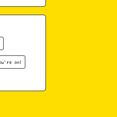
f
ou're on!