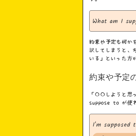
What am I sup
約束や予定も何か
訳してしまうと、
いる」といった方
約束や予定
「〇〇しようと思
suppose to 
I'm supposed t