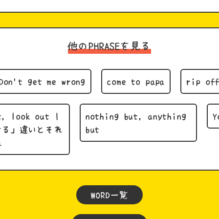
他のPHRASEを見る
Don't get me wrong
come to papa
rip of
t, look out |
nothing but, anything
Y
ける」違いとそれ
but
味
WORD一覧