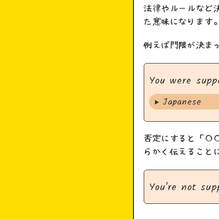
法律やルールなど
た意味になります
例えば門限が決ま
You were supp
Japanese
否定にすると「〇
らかく伝えること
You're not sup