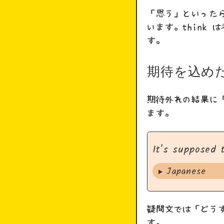
「思う」といったら
います。think
す。
期待を込め
期待外れの結果に
ます。
It's supposed 
Japanese
疑問文では「どう
す。