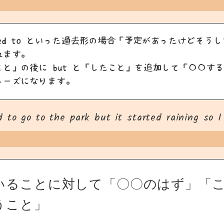
upposed to といった過去形の場合「予定があったけどそ
れます。
と」の後に but と「したこと」を追加して「〇〇す
レーズになります。
 to go to the park but it started raining so 
いることに対して「〇〇のはず」「
うこと」