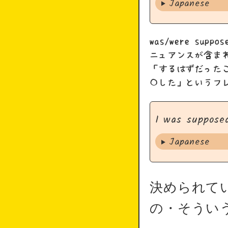
Japanese
was/were s
ニュアンスが含ま
「するはずだったこ
〇した」というフ
I was supposed
Japanese
決められて
の・そうい