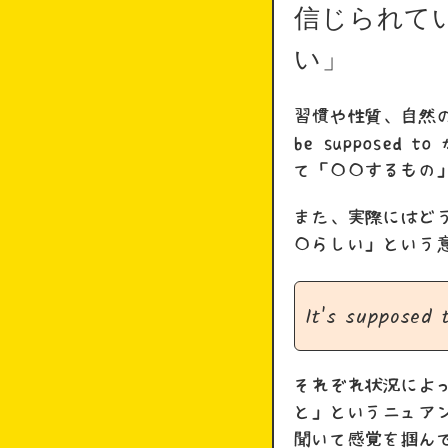
信じられて
い」
習慣や性質、自然
be suppos
て「〇〇するもの
また、実際にはど
〇らしい」という
It's supposed 
それぞれ状況によ
と」というニュアンス
聞いて感覚を掴ん