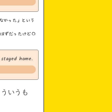
うしなかった」という
るはずだったけど〇
I stayed home.
こういうも