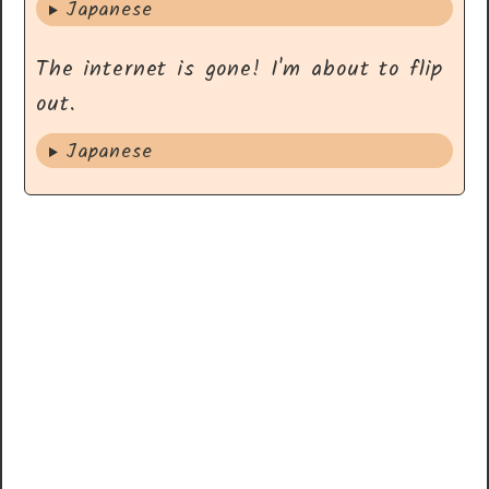
Japanese
The internet is gone! I'm about to flip
out.
Japanese