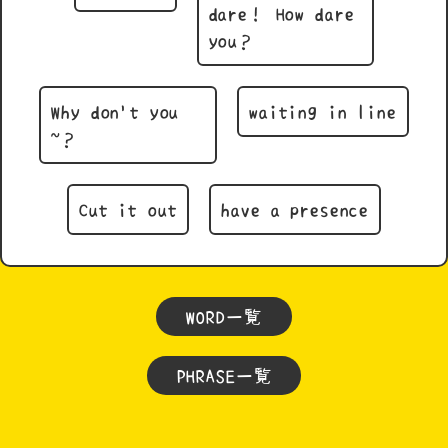
dare！ How dare
you？
Why don't you
waiting in line
~？
Cut it out
have a presence
WORD一覧
PHRASE一覧