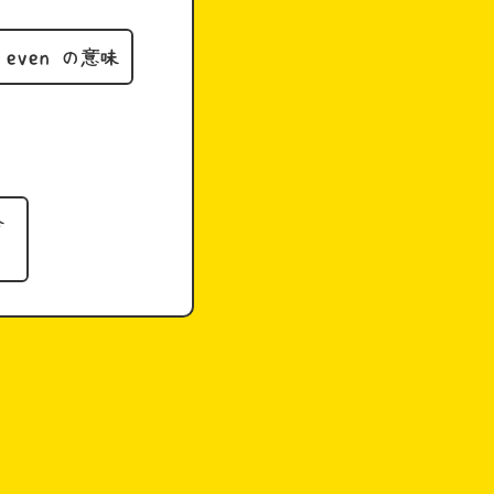
even の意味
沿