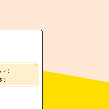
ない）
る）