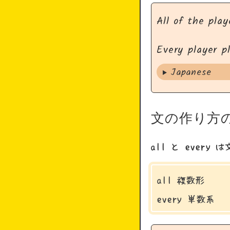
All of the pla
Every player p
Japanese
文の作り方
all と eve
all 複数形
every 単数系