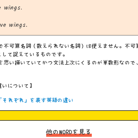
e wings.
ve wings.
言葉で不可算名詞（数えられない名詞）は使えません。不
として捉えているものです。
一つを思い描いていてかつ文法上次にくるのが単数形なの
違いについて】
ry】「それぞれ」を表す英語の違い
他のWORDを見る