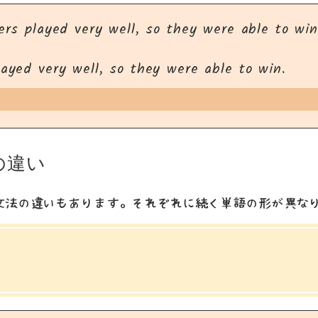
yers played very well, so they were able to win
layed very well, so they were able to win.
の違い
ry は文法の違いもあります。それぞれに続く単語の形が異な