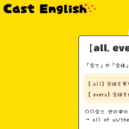
【all, 
「全て」や「全体」と
【all】全体を
【every】全
〇〇全て 世の中
→ all of us/