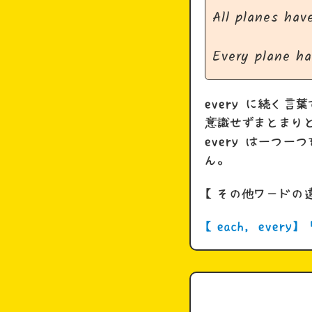
All planes hav
Every plane ha
every に続く
意識せずまとまり
every は一つ
ん。
【その他ワードの
【each, eve