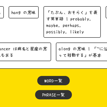
味
hang の意味
「たぶん、おそらく」を表
す英単語 | probably,
maybe, perhaps,
possibly, likely
cancer は病名と星座の意
along の意味 | 「~に
味もある
って移動する」が基本
WORD一覧
PHRASE一覧